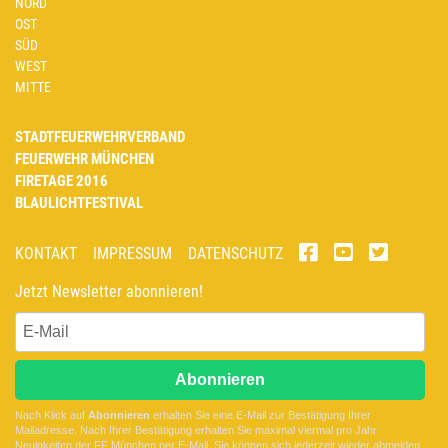
NORD
OST
SÜD
WEST
MITTE
STADTFEUERWEHRVERBAND
FEUERWEHR MÜNCHEN
FIRETAGE 2016
BLAULICHTFESTIVAL
KONTAKT
IMPRESSUM
DATENSCHUTZ
Jetzt Newsletter abonnieren!
Abonnieren
Nach Klick auf
Abonnieren
erhalten Sie eine E-Mail zur Bestätigung Ihrer
Mailadresse. Nach Ihrer Bestätigung erhalten Sie maximal viermal pro Jahr
Neuigkeiten der
FF München
per E-Mail. Sie können sich jederzeit wieder abmelden.