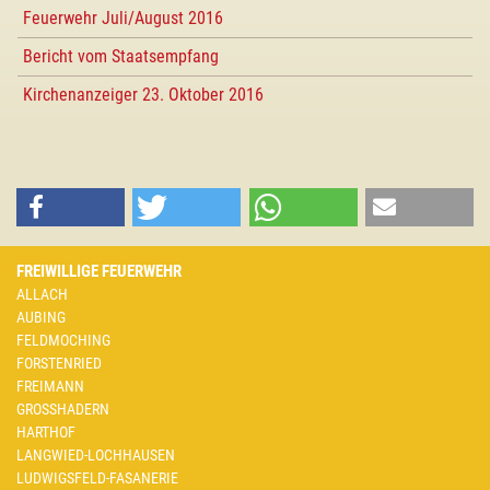
Feuerwehr Juli/August 2016
Bericht vom Staatsempfang
Kirchenanzeiger 23. Oktober 2016
FREIWILLIGE FEUERWEHR
ALLACH
AUBING
FELDMOCHING
FORSTENRIED
FREIMANN
GROSSHADERN
HARTHOF
LANGWIED-LOCHHAUSEN
LUDWIGSFELD-FASANERIE