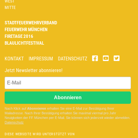
WEST
MITTE
STADTFEUERWEHRVERBAND
FEUERWEHR MÜNCHEN
FIRETAGE 2016
BLAULICHTFESTIVAL
KONTAKT
IMPRESSUM
DATENSCHUTZ
Jetzt Newsletter abonnieren!
Abonnieren
Nach Klick auf
Abonnieren
erhalten Sie eine E-Mail zur Bestätigung Ihrer
Mailadresse. Nach Ihrer Bestätigung erhalten Sie maximal viermal pro Jahr
Neuigkeiten der
FF München
per E-Mail. Sie können sich jederzeit wieder abmelden.
D
atenschutz
DIESE WEBSEITE WIRD UNTERSTÜTZT VON