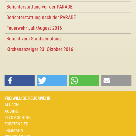
Berichterstattung vor der PARADE
Berichterstattung nach der PARADE
Feuerwehr Juli/August 2016
Bericht vom Staatsempfang
Kirchenanzeiger 23. Oktober 2016
FREIWILLIGE FEUERWEHR
ALLACH
AUBING
FELDMOCHING
FORSTENRIED
FREIMANN