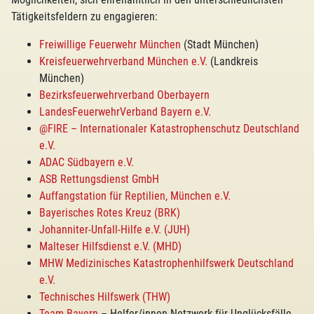
Tätigkeitsfeldern zu engagieren:
Freiwillige Feuerwehr München
(Stadt München)
Kreisfeuerwehrverband München e.V.
(Landkreis
München)
Bezirksfeuerwehrverband Oberbayern
LandesFeuerwehrVerband Bayern e.V.
@FIRE – Internationaler Katastrophenschutz Deutschland
e.V.
ADAC Südbayern e.V.
ASB Rettungsdienst GmbH
Auffangstation für Reptilien, München e.V.
Bayerisches Rotes Kreuz (BRK)
Johanniter-Unfall-Hilfe e.V. (JUH)
Malteser Hilfsdienst e.V. (MHD)
MHW Medizinisches Katastrophenhilfswerk Deutschland
e.V.
Technisches Hilfswerk (THW)
Team Bayern
– Helfer/innen-Netzwerk für Unglücksfälle