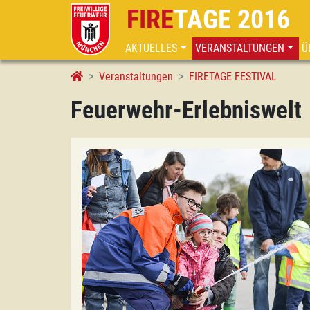
FIRE
TAGE 2016
AKTUELLES
VERANSTALTUNGEN
Ü
Feuerwehr-Erlebniswelt
Veranstaltungen
FIRETAGE FESTIVAL
Feuerwehr-Erlebniswelt