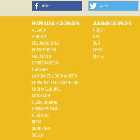
teilen
tweet
FREIWILLIGE FEUERWEHR
JUGENDFEUERWEHR
ALLACH
NORD
AUBING
OST
FELDMOCHING
SÜD
FORSTENRIED
WEST
FREIMANN
MITTE
GROSSHADERN
HARTHOF
LANGWIED-LOCHHAUSEN
LUDWIGSFELD-FASANERIE
MICHAELIBURG
MOOSACH
OBERFÖHRING
OBERMENZING
PERLACH
RIEM
SENDLING
SOLLN