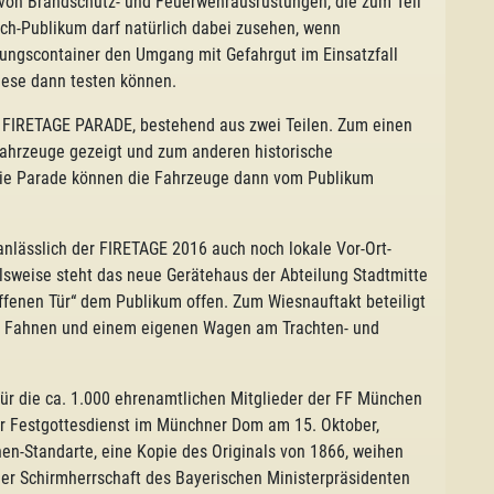
 von Brandschutz- und Feuerwehrausrüstungen, die zum Teil
ach-Publikum darf natürlich dabei zusehen, wenn
lungscontainer den Umgang mit Gefahrgut im Einsatzfall
diese dann testen können.
e FIRETAGE PARADE, bestehend aus zwei Teilen. Zum einen
Fahrzeuge gezeigt und zum anderen historische
die Parade können die Fahrzeuge dann vom Publikum
nlässlich der FIRETAGE 2016 auch noch lokale Vor-Ort-
sweise steht das neue Gerätehaus der Abteilung Stadtmitte
ffenen Tür“ dem Publikum offen. Zum Wiesnauftakt beteiligt
t Fahnen und einem eigenen Wagen am Trachten- und
ür die ca. 1.000 ehrenamtlichen Mitglieder der FF München
er Festgottesdienst im Münchner Dom am 15. Oktober,
hen-Standarte, eine Kopie des Originals von 1866, weihen
er Schirmherrschaft des Bayerischen Ministerpräsidenten