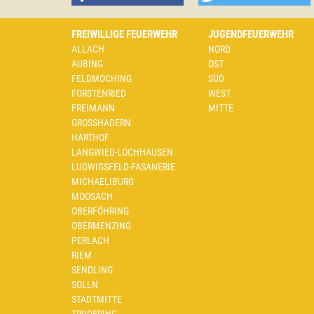
FREIWILLIGE FEUERWEHR
JUGENDFEUERWEHR
ALLACH
NORD
AUBING
OST
FELDMOCHING
SÜD
FORSTENRIED
WEST
FREIMANN
MITTE
GROSSHADERN
HARTHOF
LANGWIED-LOCHHAUSEN
LUDWIGSFELD-FASANERIE
MICHAELIBURG
MOOSACH
OBERFÖHRING
OBERMENZING
PERLACH
RIEM
SENDLING
SOLLN
STADTMITTE