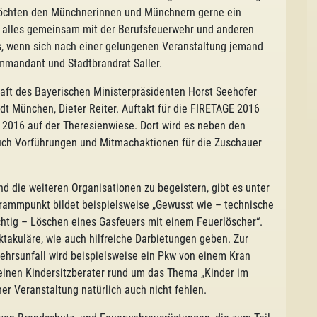
öchten den Münchnerinnen und Münchnern gerne ein
r alles gemeinsam mit der Berufsfeuerwehr und anderen
ns, wenn sich nach einer gelungenen Veranstaltung jemand
ommandant und Stadtbrandrat Saller.
aft des Bayerischen Ministerpräsidenten Horst Seehofer
t München, Dieter Reiter. Auftakt für die FIRETAGE 2016
 2016 auf der Theresienwiese. Dort wird es neben den
uch Vorführungen und Mitmachaktionen für die Zuschauer
d die weiteren Organisationen zu begeistern, gibt es unter
ammpunkt bildet beispielsweise „Gewusst wie – technische
ichtig – Löschen eines Gasfeuers mit einem Feuerlöscher“.
ktakuläre, wie auch hilfreiche Darbietungen geben. Zur
ehrsunfall wird beispielsweise ein Pkw von einem Kran
einen Kindersitzberater rund um das Thema „Kinder im
er Veranstaltung natürlich auch nicht fehlen.