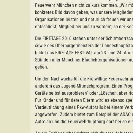
Feuerwehr München nicht zu kurz kommen. „Wir m
konkretes Bild davon geben, was unsere Mitgliede
Organisationen leisten und natürlich freuen wir u
entschließt, Mitglied bei uns zu werden“, so der K
Die FIRETAGE 2016 stehen unter der Schirmherrsch
sowie des Oberbürgermeisters der Landeshauptstad
bildet das FIRETAGE FESTIVAL am 23. und 24. April
Ständen aller Münchner Blaulichtorganisationen a
geben.
Um den Nachwuchs für die Freiwillige Feuerwehr un
anderem das Jugend-Mitmachprogram. Einen Progr
Geräte selbst ausprobieren“ oder „Löschen, aber r
Für Kinder und für deren Eltern wird es ebenso spe
Verdeutlichung eines Pkw-Aufpralls bei einem Verk
abgeworfen. Zudem bietet zum Beispiel der ADAC 
Auto“ an und die Feuerwehrhüpfburg darf bei so ein